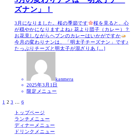
ズナン」！
3月になりました。桜の季節です
桜を見ると、心
が穏やかになりますよね♪ 花より団子（カレー）？
お花見しながらヘブンのカレーはいかがですか
今月の変わりナンは、「明太子チーズナン」です♪
たっぷりチーズと明太子が混ざりあ […]
kanmera
2025年3月1日
限定メニュー
1
2
3
…
6
投
稿
トップページ
ランチメニュー
の
ディナーメニュー
ペ
ドリンクメニュー