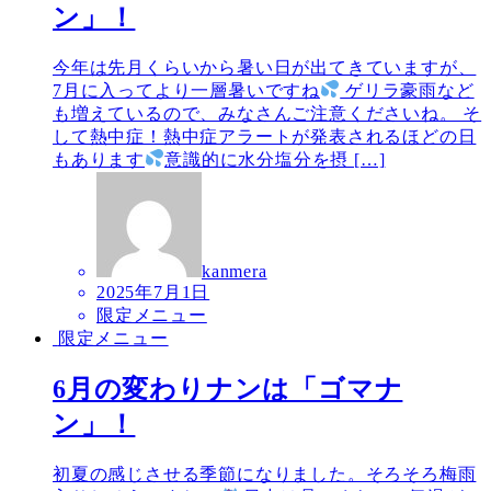
ン」！
今年は先月くらいから暑い日が出てきていますが、
7月に入ってより一層暑いですね
ゲリラ豪雨など
も増えているので、みなさんご注意くださいね。 そ
して熱中症！熱中症アラートが発表されるほどの日
もあります
意識的に水分塩分を摂 […]
kanmera
2025年7月1日
限定メニュー
限定メニュー
6月の変わりナンは「ゴマナ
ン」！
初夏の感じさせる季節になりました。そろそろ梅雨