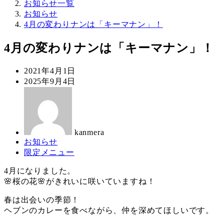
お知らせ一覧
お知らせ
4月の変わりナンは「キーマナン」！
4月の変わりナンは「キーマナン」！
投
2021年4月1日
稿
更
2025年9月4日
日
新
著
日
者
kanmera
カ
お知らせ
テ
カ
限定メニュー
ゴ
テ
4月になりました。
リ
ゴ
🌸桜の花🌸がきれいに咲いていますね！
ー
リ
ー
春は出会いの季節！
ヘブンのカレーを食べながら、仲を深めてほしいです。