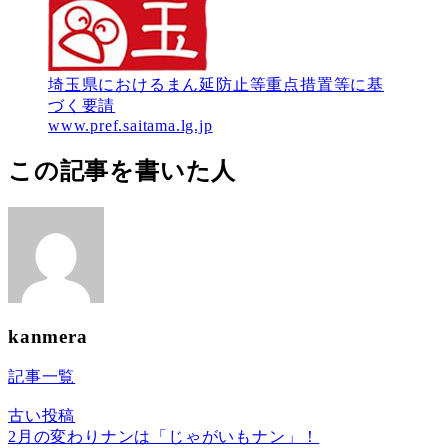
埼玉県におけるまん延防止等重点措置等に基
づく要請
www.pref.saitama.lg.jp
この記事を書いた人
kanmera
記事一覧
古い投稿
2月の変わりナンは「じゃがいもナン」！