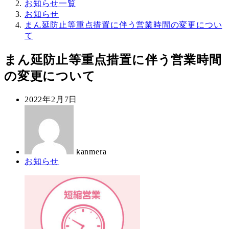
お知らせ一覧
お知らせ
まん延防止等重点措置に伴う営業時間の変更につい
て
まん延防止等重点措置に伴う営業時間
の変更について
投
2022年2月7日
稿
著
日
者
kanmera
カ
お知らせ
テ
ゴ
リ
ー