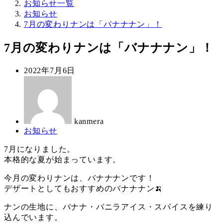
お知らせ一覧
お知らせ
7月の変わりナンは「バナナナン」！
7月の変わりナンは「バナナナン」！
投
2022年7月6日
稿
著
日
者
kanmera
カ
お知らせ
テ
7月になりました。
ゴ
本格的な夏が始まっています。
リ
ー
今月の変わりナンは、バナナナンです！
デザートとしてもおすすめのバナナナン🍌
ナンの生地に、バナナ・バニラアイス・スパイスを練り
込んでいます。