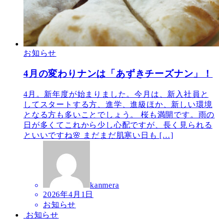
お知らせ
4月の変わりナンは「あずきチーズナン」！
4月。新年度が始まりました。今月は、新入社員と
してスタートする方、進学、進級ほか、新しい環境
となる方も多いことでしょう。 桜も満開です。雨の
日が多くてこれから少し心配ですが、長く見られる
といいですね🌸 まだまだ肌寒い日も […]
kanmera
2026年4月1日
お知らせ
お知らせ