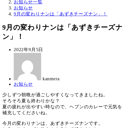
お知らせ一覧
お知らせ
9月の変わりナンは「あずきチーズナン」！
9月の変わりナンは「あずきチーズナ
ン」！
投
2022年9月5日
稿
著
日
者
kanmera
カ
お知らせ
テ
少しずつ朝晩が過ごしやすくなってきましたね。
ゴ
そろそろ夏も終わりかな？
リ
夏の疲れが出やすい時なので、ヘブンのカレーで元気を
ー
補充してくださいね。
今月の変わりナンは、あずきチーズナンです。