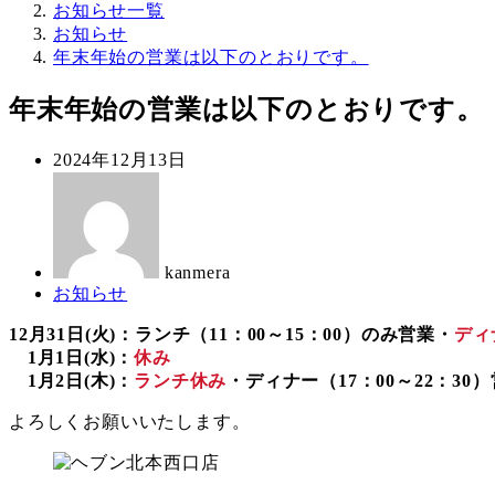
お知らせ一覧
お知らせ
年末年始の営業は以下のとおりです。
年末年始の営業は以下のとおりです。
投
2024年12月13日
稿
著
日
者
kanmera
カ
お知らせ
テ
12月31日(火)：ランチ（11：00～15：00）のみ営業・
ディ
ゴ
1月1日(水)：
休み
リ
1月2日(木)：
ランチ休み
・ディナー（17：00～22：30
ー
よろしくお願いいたします。